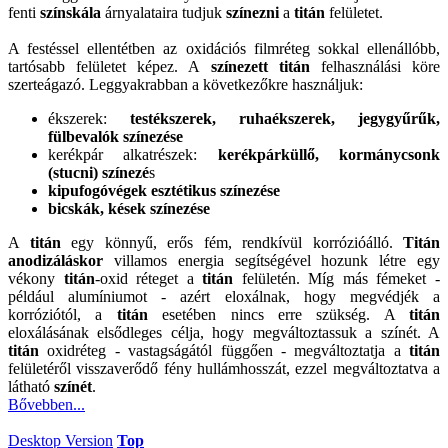
fenti
színskála
árnyalataira tudjuk
színezni
a
titán
felületet.
A festéssel ellentétben az oxidációs filmréteg sokkal ellenállóbb,
tartósabb felületet képez. A
színezett titán
felhasználási köre
szerteágazó. Leggyakrabban a következőkre használjuk:
ékszerek:
testékszerek, ruhaékszerek, jegygyűrűk,
fülbevalók színezése
kerékpár alkatrészek:
kerékpárküllő, kormánycsonk
(stucni) színezé
s
kipufogóvégek esztétikus színezése
bicskák, kések színezése
A
titán
egy könnyű, erős fém, rendkívül korrózióálló.
Titán
anodizáláskor
villamos energia segítségével hozunk létre egy
vékony
titán
-oxid réteget a
titán
felületén. Míg más fémeket -
például alumíniumot - azért eloxálnak, hogy megvédjék a
korróziótól, a
titán
esetében nincs erre szükség. A
titán
eloxálásának elsődleges célja, hogy megváltoztassuk a színét. A
titán
oxidréteg - vastagságától függően - megváltoztatja a
titán
felületéről visszaverődő fény hullámhosszát, ezzel megváltoztatva a
látható
színét
.
Bővebben...
Desktop Version
Top