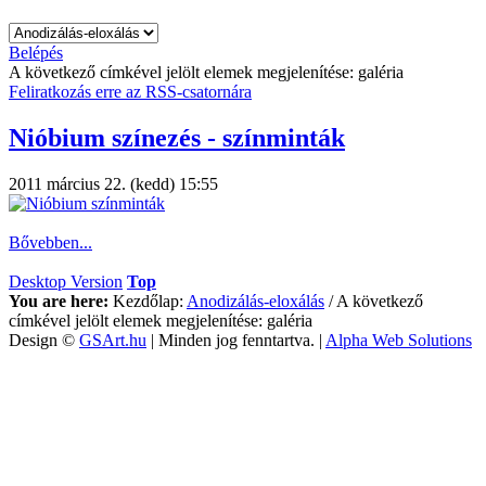
Belépés
A következő címkével jelölt elemek megjelenítése: galéria
Feliratkozás erre az RSS-csatornára
Nióbium színezés - színminták
2011 március 22. (kedd) 15:55
Bővebben...
Desktop Version
Top
You are here:
Kezdőlap:
Anodizálás-eloxálás
/
A következő
címkével jelölt elemek megjelenítése: galéria
Design ©
GSArt.hu
| Minden jog fenntartva. |
Alpha Web Solutions