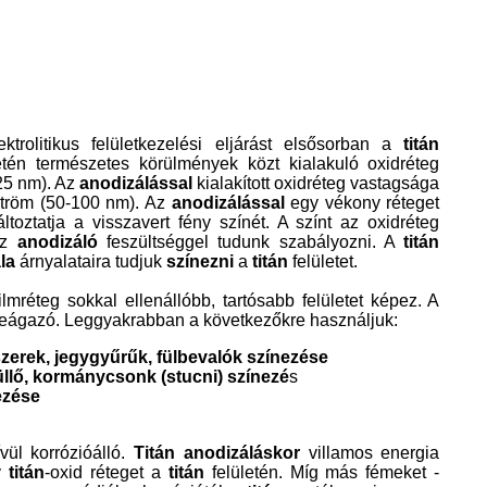
ektrolitikus felületkezelési eljárást elsősorban a
titán
etén természetes körülmények közt kialakuló oxidréteg
25 nm). Az
anodizálással
kialakított oxidréteg vastagsága
tröm (50-100 nm). Az
anodizálással
egy vékony réteget
toztatja a visszavert fény színét. A színt az oxidréteg
az
anodizáló
feszültséggel tudunk szabályozni. A
titán
la
árnyalataira tudjuk
színezni
a
titán
felületet.
ilmréteg sokkal ellenállóbb, tartósabb felületet képez. A
teágazó. Leggyakrabban a következőkre használjuk:
zerek, jegygyűrűk, fülbevalók színezése
llő, kormánycsonk (stucni) színezé
s
ezése
ül korrózióálló.
Titán anodizáláskor
villamos energia
y
titán
-oxid réteget a
titán
felületén. Míg más fémeket -