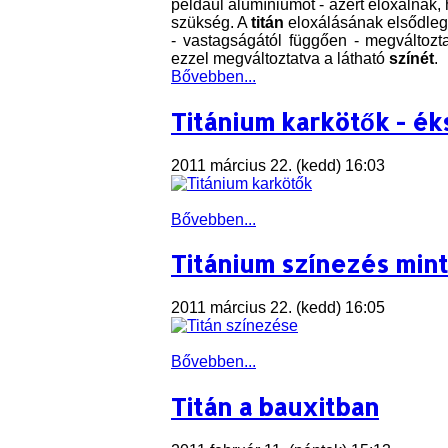
például alumíniumot - azért eloxálnak,
szükség. A
titán
eloxálásának elsődlege
- vastagságától függően - megváltozt
ezzel megváltoztatva a látható
színét
.
Bővebben...
Titánium karkötők - é
2011 március 22. (kedd) 16:03
Bővebben...
Titánium színezés min
2011 március 22. (kedd) 16:05
Bővebben...
Titán a bauxitban