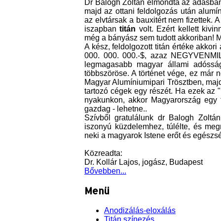
Dr Balogh Zoltán elmondta az adásban, 
majd az ottani feldolgozás után alumí
az elvtársak a bauxitért nem fizettek. A
iszapban
titán
volt. Ezért kellett kiv
még a bányász sem tudott akkoriban! M
A kész, feldolgozott titán értéke akkor
000. 000. 000.-$, azaz NEGYVENMI
legmagasabb magyar állami adósság
többszöröse. A történet vége, ez már 
Magyar Alumíniumipari Trösztben, majd
tartozó cégek egy részét. Ha ezek az 
nyakunkon, akkor Magyarország egy te
gazdag - lehetne..
Szívből gratulálunk dr Balogh Zoltán
iszonyú küzdelemhez, túlélte, és meg
neki a magyarok Istene erőt és egészs
Közreadta:
Dr. Kollár Lajos, jogász, Budapest
Bővebben...
Menü
Anodizálás-eloxálás
Titán színezés