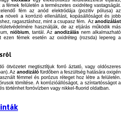
 a fémek felületén a természetes oxidréteg vastagságát.
elendő fém az anód elektródája (pozitív pólusa) az
ás
növeli a korrózió ellenállást, kopásállóságot és jobb
téshez, ragasztáshoz, mint a csupasz fém. Az
anodizálást
elületvédelmére használják, de az eljárás működik más
zium,
nióbium
, tantál. Az
anodizálás
nem alkalmazható
rt ezen fémek esetén az oxidréteg (rozsda) lepereg a
sról
ötvözetet megtisztítjuk forró áztató, vagy oldószeres
ban). Az
anodizáló
fürdőben a feszültség hatására oxigén
asznált fémmel és porózus réteget hoz létre a felületén.
usok tömítése. A korrózióállóságot, a színtartósságot a
és történhet forróvízben vagy nikkel-fluorid oldatban.
inták