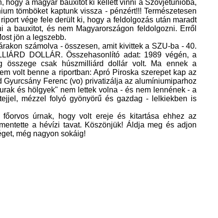
hogy a magyar bauxitot ki kellett vinni a Szovjetunióba,
nium tömböket kaptunk vissza - pénzért!!! Természetesen
 riport vége fele derült ki, hogy a feldolgozás után maradt
inni a bauxitot, és nem Magyarországon feldolgozni. Erről
ost jön a legszebb.
i árakon számolva - összesen, amit kivittek a SZU-ba - 40.
LLIÁRD DOLLÁR. Összehasonlító adat: 1989 végén, a
 összege csak húszmilliárd dollár volt. Ma ennek a
nem volt benne a riportban: Apró Piroska szerepet kap az
 Gyurcsány Ferenc (vo) privatizálja az alumíniumiparhoz
"urak és hölgyek" nem lettek volna - és nem lennének - a
jjel, mézzel folyó gyönyörű és gazdag - lelkiekben is
 főorvos úrnak, hogy volt ereje és kitartása ehhez az
mentette a hévízi tavat. Köszönjük! Áldja meg és adjon
éget, még nagyon sokáig!