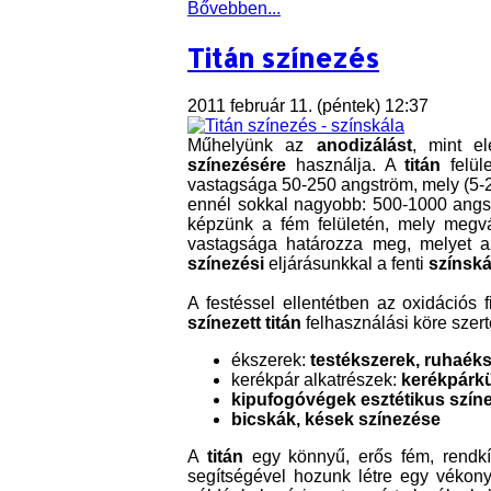
Bővebben...
Titán színezés
2011 február 11. (péntek) 12:37
Műhelyünk az
anodizálást
, mint el
színezésére
használja. A
titán
felül
vastagsága 50-250 angström, mely (5-
ennél sokkal nagyobb: 500-1000 angs
képzünk a fém felületén, mely megvál
vastagsága határozza meg, melyet 
színezési
eljárásunkkal a fenti
színská
A festéssel ellentétben az oxidációs f
színezett titán
felhasználási köre szer
ékszerek:
testékszerek, ruhaéks
kerékpár alkatrészek:
kerékpárkü
kipufogóvégek esztétikus szín
bicskák, kések színezése
A
titán
egy könnyű, erős fém, rendkív
segítségével hozunk létre egy vékon