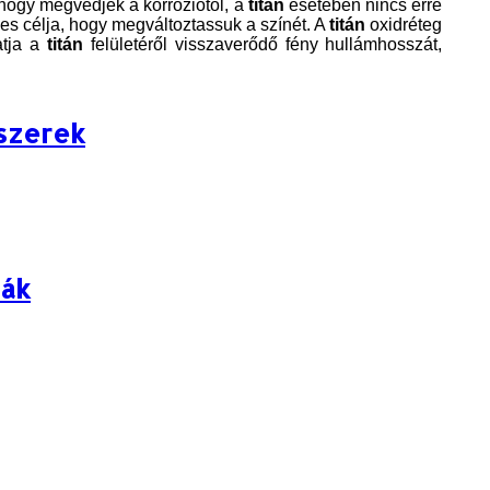
 hogy megvédjék a korróziótól, a
titán
esetében nincs erre
s célja, hogy megváltoztassuk a színét. A
titán
oxidréteg
atja a
titán
felületéről visszaverődő fény hullámhosszát,
kszerek
ták