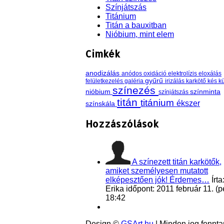
Színjátszás
Titánium
Titán a bauxitban
Nióbium, mint elem
Cimkék
anodizálás
anódos oxidáció
elektrolízis
eloxálás
gyűrű
felületkezelés
galéria
irizálás
karkötő
kés
kü
színezés
nióbium
színminta
színjátszás
titán
titánium
ékszer
színskála
Hozzászólások
A színezett titán karkötők,
amiket személyesen mutatott
elképesztően jók! Érdemes…
Írta
Erika
időpont: 2011 február 11. (p
18:42
Design ©
GSArt.hu
| Minden jog fenntar