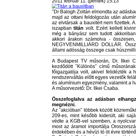
2011 február 11. (péntek) 15:13
"Dr Balogh Zoltán elmondta az adásban,
majd az ottani feldolgozás után alumí
az elvtársak a bauxitért nem fizettek. A
iszapban
titán
volt. Ezért kellett kiv
még a bányász sem tudott akkoriban! 
akkori árakon számolva - összesen,
NEGYVENMILLIÁRD DOLLÁR. Összeha
állami adósság összege csak húszmilliá
A Budapest TV műsorán, Dr. Ilkei C
kezdődött "Különös" című műsorának
főigazgatója volt, akivel felidézték a 
rendszerváltás előtt egyes vezetők felá
és alumínium egyezmény, valamint a ha
A műsorvezető: Dr. Ilkei Csaba.
Összefoglalva az adásban elhangz
megnézni.
Az "akcióban" többek között közreműkö
209-es, mint később kiderült, aki sa
védte a KGB-vel szemben, a nyolcvana
most az áramot importálja Oroszország
érdekében és a hévízi tó öt évre történ