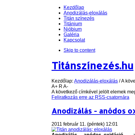
Kezdőlap
Anodizálás-eloxálás
Titán színezés
Titánium
Nióbium
Galéria
Kapcsolat
Skip to content
Titánszínezés.hu
Kezdőlap:
Anodizálás-eloxálás
/
A köve
A+
R
A-
A következő címkével jelölt elemek megj
Feliratkozás erre az RSS-csatornára
Anodizálás - anódos o
2011 február 11. (péntek) 12:01
Anodizálás
-
anódos oxidáció
- , 