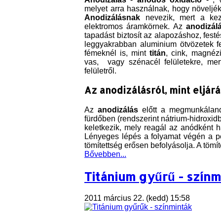
melyet arra használnak, hogy növeljék
Anodizálásnak
nevezik, mert a kez
elektromos áramkörnek. Az
anodizál
tapadást biztosít az alapozáshoz, fes
leggyakrabban aluminium ötvözetek f
fémeknél is, mint
titán
, cink, magné
vas, vagy szénacél felületekre, me
felületről.
Az anodizálásról, mint eljárá
Az
anodizálás
előtt a megmunkálandó 
fürdőben (rendszerint nátrium-hidroxid
keletkezik, mely reagál az anódként h
Lényeges lépés a folyamat végén a pór
tömítettség erősen befolyásolja. A tömít
Bővebben...
Titánium gyűrű - színm
2011 március 22. (kedd) 15:58