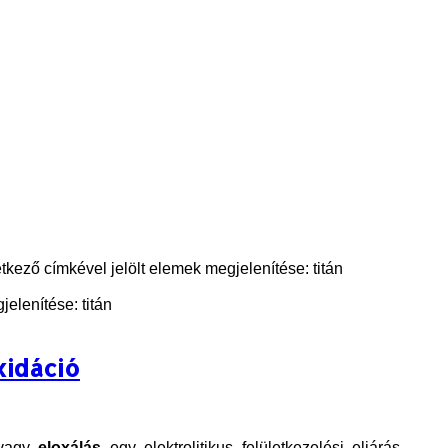
tkező címkével jelölt elemek megjelenítése: titán
elenítése: titán
xidáció
vagy
eloxálás
egy elektrolitikus felületkezelési eljárás,