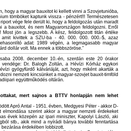
 hogy a magyar bauxitot ki kellett vinni a Szovjetunióba,
nium tömböket kaptunk vissza - pénzért!!! Természetesen
 riport vége fele derült ki, hogy a feldolgozás után maradt
inni a bauxitot, és nem Magyarországon feldolgozni. Erről
Most jön a legszebb. A kész, feldolgozott titán értéke
 amit kivittek a SZU-ba - 40. 000. 000. 000.-$, azaz
sonlító adat: 1989 végén, a legmagasabb magyar
rd dollár volt. Ma ennek a többszöröse."
saba 2008. december 10.-én, szerdán este 20 órakor
 vendége: Dr. Balogh Zoltán, a Hévízi Kórház egykori
hévízi gyógyfürdő kálváriáját, azt, hogy miként akarták a
ldozni nemzeti kincsünket a magyar-szovjet bauxit-timföld
diipari együttműködés oltárán.
ottakat, mert sajnos a BTTV honlapján nem lehet
dött Apró Antal - 1951. évben, Medgyesi Péter - akkor D-
ját elmondása szerint akkor a magyar nemzeti érdekeket
s évek közepén az ipari miniszter, Kapolyi László, aki
ból stb., akik mind a nyírádi bánya további fenntartása
ő bezárása érdekében lobbizott.