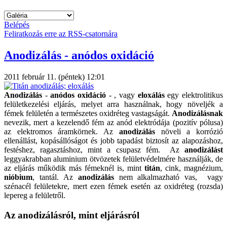
Belépés
Feliratkozás erre az RSS-csatornára
Anodizálás - anódos oxidáció
2011 február 11. (péntek) 12:01
Anodizálás
-
anódos oxidáció
- , vagy
eloxálás
egy elektrolitikus
felületkezelési eljárás, melyet arra használnak, hogy növeljék a
fémek felületén a természetes oxidréteg vastagságát.
Anodizálásnak
nevezik, mert a kezelendő fém az anód elektródája (pozitív pólusa)
az elektromos áramkörnek. Az
anodizálás
növeli a korrózió
ellenállást, kopásállóságot és jobb tapadást biztosít az alapozáshoz,
festéshez, ragasztáshoz, mint a csupasz fém. Az
anodizálást
leggyakrabban aluminium ötvözetek felületvédelmére használják, de
az eljárás működik más fémeknél is, mint
titán
, cink, magnézium,
nióbium
, tantál. Az
anodizálás
nem alkalmazható vas, vagy
szénacél felületekre, mert ezen fémek esetén az oxidréteg (rozsda)
lepereg a felületről.
Az anodizálásról, mint eljárásról