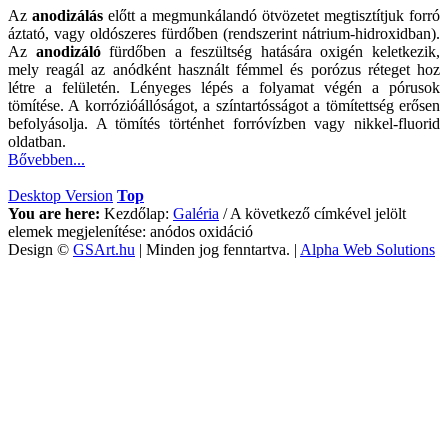
Az
anodizálás
előtt a megmunkálandó ötvözetet megtisztítjuk forró
áztató, vagy oldószeres fürdőben (rendszerint nátrium-hidroxidban).
Az
anodizáló
fürdőben a feszültség hatására oxigén keletkezik,
mely reagál az anódként használt fémmel és porózus réteget hoz
létre a felületén. Lényeges lépés a folyamat végén a pórusok
tömítése. A korrózióállóságot, a színtartósságot a tömítettség erősen
befolyásolja. A tömítés történhet forróvízben vagy nikkel-fluorid
oldatban.
Bővebben...
Desktop Version
Top
You are here:
Kezdőlap:
Galéria
/
A következő címkével jelölt
elemek megjelenítése: anódos oxidáció
Design ©
GSArt.hu
| Minden jog fenntartva. |
Alpha Web Solutions