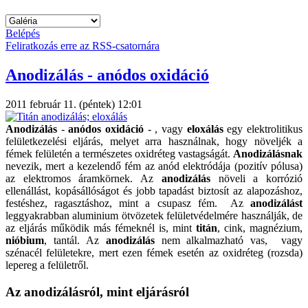
Belépés
Feliratkozás erre az RSS-csatornára
Anodizálás - anódos oxidáció
2011 február 11. (péntek) 12:01
Anodizálás
-
anódos oxidáció
- , vagy
eloxálás
egy elektrolitikus
felületkezelési eljárás, melyet arra használnak, hogy növeljék a
fémek felületén a természetes oxidréteg vastagságát.
Anodizálásnak
nevezik, mert a kezelendő fém az anód elektródája (pozitív pólusa)
az elektromos áramkörnek. Az
anodizálás
növeli a korrózió
ellenállást, kopásállóságot és jobb tapadást biztosít az alapozáshoz,
festéshez, ragasztáshoz, mint a csupasz fém. Az
anodizálást
leggyakrabban aluminium ötvözetek felületvédelmére használják, de
az eljárás működik más fémeknél is, mint
titán
, cink, magnézium,
nióbium
, tantál. Az
anodizálás
nem alkalmazható vas, vagy
szénacél felületekre, mert ezen fémek esetén az oxidréteg (rozsda)
lepereg a felületről.
Az anodizálásról, mint eljárásról