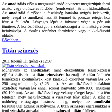
Az
anodizálás
előtt a megmunkálandó ötvözetet megtisztítjuk forró
áztató, vagy oldószeres fürdőben (rendszerint nátrium-hidroxidban).
Az
anodizáló
fürdőben a feszültség hatására oxigén keletkezik,
mely reagál az anódként használt fémmel és porózus réteget hoz
létre a felületén. Lényeges lépés a folyamat végén a pórusok
tömítése. A korrózióállóságot, a színtartósságot a tömítettség erősen
befolyásolja. A tömítés történhet forróvízben vagy nikkel-fluorid
oldatban.
Bővebben...
Titán színezés
2011 február 11. (péntek) 12:37
Műhelyünk az
anodizálást
, mint elektrolitikus felületkezelési
eljárást elsősorban a
titán
színezésére
használja. A
titán
felületén
természetes körülmények közt kialakuló oxidréteg vastagsága 50-
250 angström, mely (5-25 nm). Az
anodizálással
kialakított
oxidréteg vastagsága ennél sokkal nagyobb: 500-1000 angström
(50-100 nm). Az
anodizálással
egy vékony réteget képzünk a fém
felületén, mely megváltoztatja a visszavert fény színét. A színt az
oxidréteg vastagsága határozza meg, melyet az
anodizáló
feszültséggel tudunk szabályozni. A
titán színezési
eljárásunkkal a
fenti
színskála
árnyalataira tudjuk
színezni
a
titán
felületet.