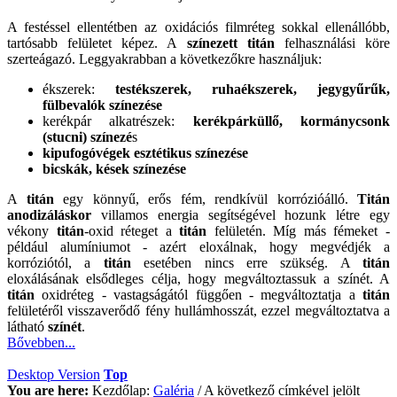
A festéssel ellentétben az oxidációs filmréteg sokkal ellenállóbb,
tartósabb felületet képez. A
színezett titán
felhasználási köre
szerteágazó. Leggyakrabban a következőkre használjuk:
ékszerek:
testékszerek, ruhaékszerek, jegygyűrűk,
fülbevalók színezése
kerékpár alkatrészek:
kerékpárküllő, kormánycsonk
(stucni) színezé
s
kipufogóvégek esztétikus színezése
bicskák, kések színezése
A
titán
egy könnyű, erős fém, rendkívül korrózióálló.
Titán
anodizáláskor
villamos energia segítségével hozunk létre egy
vékony
titán
-oxid réteget a
titán
felületén. Míg más fémeket -
például alumíniumot - azért eloxálnak, hogy megvédjék a
korróziótól, a
titán
esetében nincs erre szükség. A
titán
eloxálásának elsődleges célja, hogy megváltoztassuk a színét. A
titán
oxidréteg - vastagságától függően - megváltoztatja a
titán
felületéről visszaverődő fény hullámhosszát, ezzel megváltoztatva a
látható
színét
.
Bővebben...
Desktop Version
Top
You are here:
Kezdőlap:
Galéria
/
A következő címkével jelölt