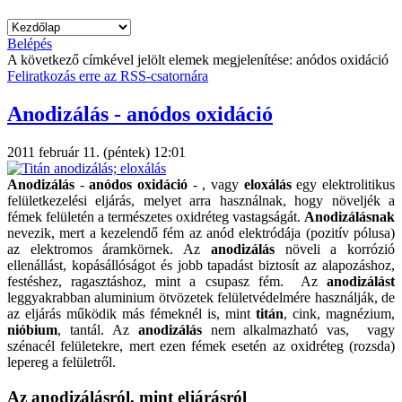
Belépés
A következő címkével jelölt elemek megjelenítése: anódos oxidáció
Feliratkozás erre az RSS-csatornára
Anodizálás - anódos oxidáció
2011 február 11. (péntek) 12:01
Anodizálás
-
anódos oxidáció
- , vagy
eloxálás
egy elektrolitikus
felületkezelési eljárás, melyet arra használnak, hogy növeljék a
fémek felületén a természetes oxidréteg vastagságát.
Anodizálásnak
nevezik, mert a kezelendő fém az anód elektródája (pozitív pólusa)
az elektromos áramkörnek. Az
anodizálás
növeli a korrózió
ellenállást, kopásállóságot és jobb tapadást biztosít az alapozáshoz,
festéshez, ragasztáshoz, mint a csupasz fém. Az
anodizálást
leggyakrabban aluminium ötvözetek felületvédelmére használják, de
az eljárás működik más fémeknél is, mint
titán
, cink, magnézium,
nióbium
, tantál. Az
anodizálás
nem alkalmazható vas, vagy
szénacél felületekre, mert ezen fémek esetén az oxidréteg (rozsda)
lepereg a felületről.
Az anodizálásról, mint eljárásról