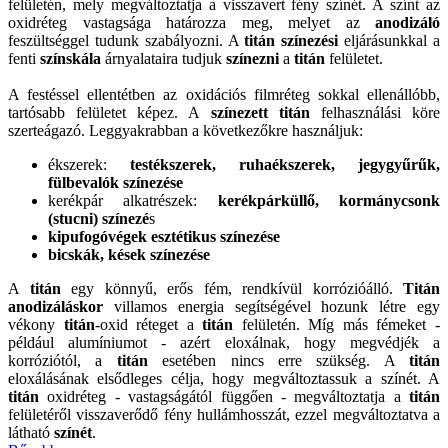
felületén, mely megváltoztatja a visszavert fény színét. A színt az
oxidréteg vastagsága határozza meg, melyet az
anodizáló
feszültséggel tudunk szabályozni. A
titán színezési
eljárásunkkal a
fenti
színskála
árnyalataira tudjuk
színezni
a
titán
felületet.
A festéssel ellentétben az oxidációs filmréteg sokkal ellenállóbb,
tartósabb felületet képez. A
színezett titán
felhasználási köre
szerteágazó. Leggyakrabban a következőkre használjuk:
ékszerek:
testékszerek, ruhaékszerek, jegygyűrűk,
fülbevalók színezése
kerékpár alkatrészek:
kerékpárküllő, kormánycsonk
(stucni) színezé
s
kipufogóvégek esztétikus színezése
bicskák, kések színezése
A
titán
egy könnyű, erős fém, rendkívül korrózióálló.
Titán
anodizáláskor
villamos energia segítségével hozunk létre egy
vékony
titán
-oxid réteget a
titán
felületén. Míg más fémeket -
például alumíniumot - azért eloxálnak, hogy megvédjék a
korróziótól, a
titán
esetében nincs erre szükség. A
titán
eloxálásának elsődleges célja, hogy megváltoztassuk a színét. A
titán
oxidréteg - vastagságától függően - megváltoztatja a
titán
felületéről visszaverődő fény hullámhosszát, ezzel megváltoztatva a
látható
színét
.