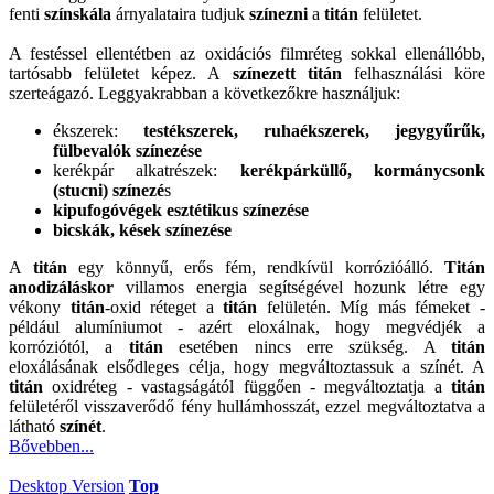
fenti
színskála
árnyalataira tudjuk
színezni
a
titán
felületet.
A festéssel ellentétben az oxidációs filmréteg sokkal ellenállóbb,
tartósabb felületet képez. A
színezett titán
felhasználási köre
szerteágazó. Leggyakrabban a következőkre használjuk:
ékszerek:
testékszerek, ruhaékszerek, jegygyűrűk,
fülbevalók színezése
kerékpár alkatrészek:
kerékpárküllő, kormánycsonk
(stucni) színezé
s
kipufogóvégek esztétikus színezése
bicskák, kések színezése
A
titán
egy könnyű, erős fém, rendkívül korrózióálló.
Titán
anodizáláskor
villamos energia segítségével hozunk létre egy
vékony
titán
-oxid réteget a
titán
felületén. Míg más fémeket -
például alumíniumot - azért eloxálnak, hogy megvédjék a
korróziótól, a
titán
esetében nincs erre szükség. A
titán
eloxálásának elsődleges célja, hogy megváltoztassuk a színét. A
titán
oxidréteg - vastagságától függően - megváltoztatja a
titán
felületéről visszaverődő fény hullámhosszát, ezzel megváltoztatva a
látható
színét
.
Bővebben...
Desktop Version
Top