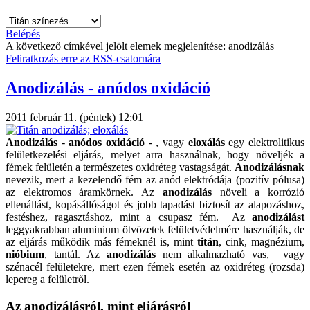
Belépés
A következő címkével jelölt elemek megjelenítése: anodizálás
Feliratkozás erre az RSS-csatornára
Anodizálás - anódos oxidáció
2011 február 11. (péntek) 12:01
Anodizálás
-
anódos oxidáció
- , vagy
eloxálás
egy elektrolitikus
felületkezelési eljárás, melyet arra használnak, hogy növeljék a
fémek felületén a természetes oxidréteg vastagságát.
Anodizálásnak
nevezik, mert a kezelendő fém az anód elektródája (pozitív pólusa)
az elektromos áramkörnek. Az
anodizálás
növeli a korrózió
ellenállást, kopásállóságot és jobb tapadást biztosít az alapozáshoz,
festéshez, ragasztáshoz, mint a csupasz fém. Az
anodizálást
leggyakrabban aluminium ötvözetek felületvédelmére használják, de
az eljárás működik más fémeknél is, mint
titán
, cink, magnézium,
nióbium
, tantál. Az
anodizálás
nem alkalmazható vas, vagy
szénacél felületekre, mert ezen fémek esetén az oxidréteg (rozsda)
lepereg a felületről.
Az anodizálásról, mint eljárásról