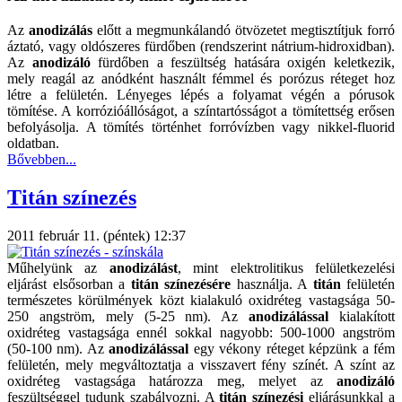
Az
anodizálás
előtt a megmunkálandó ötvözetet megtisztítjuk forró
áztató, vagy oldószeres fürdőben (rendszerint nátrium-hidroxidban).
Az
anodizáló
fürdőben a feszültség hatására oxigén keletkezik,
mely reagál az anódként használt fémmel és porózus réteget hoz
létre a felületén. Lényeges lépés a folyamat végén a pórusok
tömítése. A korrózióállóságot, a színtartósságot a tömítettség erősen
befolyásolja. A tömítés történhet forróvízben vagy nikkel-fluorid
oldatban.
Bővebben...
Titán színezés
2011 február 11. (péntek) 12:37
Műhelyünk az
anodizálást
, mint elektrolitikus felületkezelési
eljárást elsősorban a
titán
színezésére
használja. A
titán
felületén
természetes körülmények közt kialakuló oxidréteg vastagsága 50-
250 angström, mely (5-25 nm). Az
anodizálással
kialakított
oxidréteg vastagsága ennél sokkal nagyobb: 500-1000 angström
(50-100 nm). Az
anodizálással
egy vékony réteget képzünk a fém
felületén, mely megváltoztatja a visszavert fény színét. A színt az
oxidréteg vastagsága határozza meg, melyet az
anodizáló
feszültséggel tudunk szabályozni. A
titán színezési
eljárásunkkal a