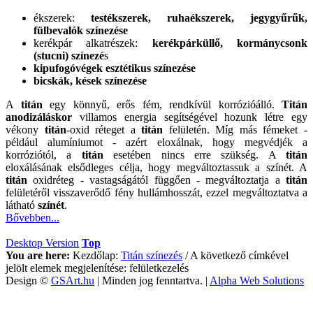
ékszerek:
testékszerek, ruhaékszerek, jegygyűrűk,
fülbevalók színezése
kerékpár alkatrészek:
kerékpárküllő, kormánycsonk
(stucni) színezé
s
kipufogóvégek esztétikus színezése
bicskák, kések színezése
A
titán
egy könnyű, erős fém, rendkívül korrózióálló.
Titán
anodizáláskor
villamos energia segítségével hozunk létre egy
vékony
titán
-oxid réteget a
titán
felületén. Míg más fémeket -
például alumíniumot - azért eloxálnak, hogy megvédjék a
korróziótól, a
titán
esetében nincs erre szükség. A
titán
eloxálásának elsődleges célja, hogy megváltoztassuk a színét. A
titán
oxidréteg - vastagságától függően - megváltoztatja a
titán
felületéről visszaverődő fény hullámhosszát, ezzel megváltoztatva a
látható
színét
.
Bővebben...
Desktop Version
Top
You are here:
Kezdőlap:
Titán színezés
/
A következő címkével
jelölt elemek megjelenítése: felületkezelés
Design ©
GSArt.hu
| Minden jog fenntartva. |
Alpha Web Solutions