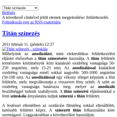
Belépés
A következő címkével jelölt elemek megjelenítése: felületkezelés
Feliratkozás erre az RSS-csatornára
Titán színezés
2011 február 11. (péntek) 12:37
Műhelyünk az
anodizálást
, mint elektrolitikus felületkezelési
eljárást elsősorban a
titán
színezésére
használja. A
titán
felületén
természetes körülmények közt kialakuló oxidréteg vastagsága 50-
250 angström, mely (5-25 nm). Az
anodizálással
kialakított
oxidréteg vastagsága ennél sokkal nagyobb: 500-1000 angström
(50-100 nm). Az
anodizálással
egy vékony réteget képzünk a fém
felületén, mely megváltoztatja a visszavert fény színét. A színt az
oxidréteg vastagsága határozza meg, melyet az
anodizáló
feszültséggel tudunk szabályozni. A
titán színezési
eljárásunkkal a
fenti
színskála
árnyalataira tudjuk
színezni
a
titán
felületet.
A festéssel ellentétben az oxidációs filmréteg sokkal ellenállóbb,
tartósabb felületet képez. A
színezett titán
felhasználási köre
szerteágazó. Leggyakrabban a következőkre használjuk: