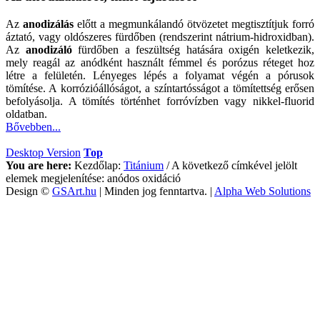
Az
anodizálás
előtt a megmunkálandó ötvözetet megtisztítjuk forró
áztató, vagy oldószeres fürdőben (rendszerint nátrium-hidroxidban).
Az
anodizáló
fürdőben a feszültség hatására oxigén keletkezik,
mely reagál az anódként használt fémmel és porózus réteget hoz
létre a felületén. Lényeges lépés a folyamat végén a pórusok
tömítése. A korrózióállóságot, a színtartósságot a tömítettség erősen
befolyásolja. A tömítés történhet forróvízben vagy nikkel-fluorid
oldatban.
Bővebben...
Desktop Version
Top
You are here:
Kezdőlap:
Titánium
/
A következő címkével jelölt
elemek megjelenítése: anódos oxidáció
Design ©
GSArt.hu
| Minden jog fenntartva. |
Alpha Web Solutions