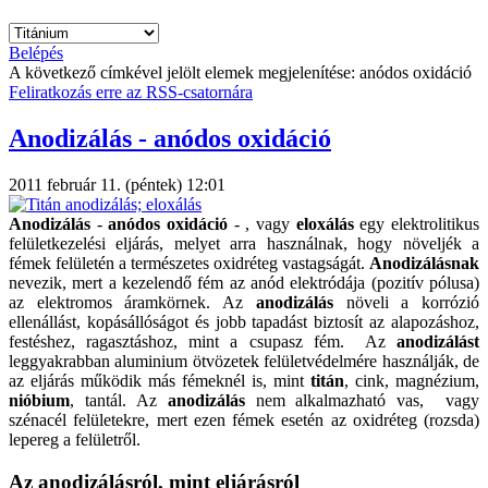
Belépés
A következő címkével jelölt elemek megjelenítése: anódos oxidáció
Feliratkozás erre az RSS-csatornára
Anodizálás - anódos oxidáció
2011 február 11. (péntek) 12:01
Anodizálás
-
anódos oxidáció
- , vagy
eloxálás
egy elektrolitikus
felületkezelési eljárás, melyet arra használnak, hogy növeljék a
fémek felületén a természetes oxidréteg vastagságát.
Anodizálásnak
nevezik, mert a kezelendő fém az anód elektródája (pozitív pólusa)
az elektromos áramkörnek. Az
anodizálás
növeli a korrózió
ellenállást, kopásállóságot és jobb tapadást biztosít az alapozáshoz,
festéshez, ragasztáshoz, mint a csupasz fém. Az
anodizálást
leggyakrabban aluminium ötvözetek felületvédelmére használják, de
az eljárás működik más fémeknél is, mint
titán
, cink, magnézium,
nióbium
, tantál. Az
anodizálás
nem alkalmazható vas, vagy
szénacél felületekre, mert ezen fémek esetén az oxidréteg (rozsda)
lepereg a felületről.
Az anodizálásról, mint eljárásról