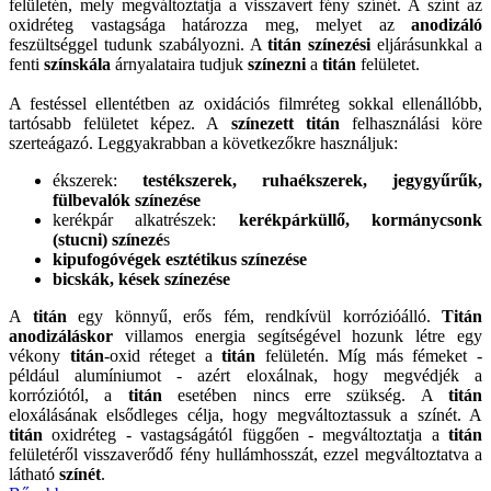
felületén, mely megváltoztatja a visszavert fény színét. A színt az
oxidréteg vastagsága határozza meg, melyet az
anodizáló
feszültséggel tudunk szabályozni. A
titán színezési
eljárásunkkal a
fenti
színskála
árnyalataira tudjuk
színezni
a
titán
felületet.
A festéssel ellentétben az oxidációs filmréteg sokkal ellenállóbb,
tartósabb felületet képez. A
színezett titán
felhasználási köre
szerteágazó. Leggyakrabban a következőkre használjuk:
ékszerek:
testékszerek, ruhaékszerek, jegygyűrűk,
fülbevalók színezése
kerékpár alkatrészek:
kerékpárküllő, kormánycsonk
(stucni) színezé
s
kipufogóvégek esztétikus színezése
bicskák, kések színezése
A
titán
egy könnyű, erős fém, rendkívül korrózióálló.
Titán
anodizáláskor
villamos energia segítségével hozunk létre egy
vékony
titán
-oxid réteget a
titán
felületén. Míg más fémeket -
például alumíniumot - azért eloxálnak, hogy megvédjék a
korróziótól, a
titán
esetében nincs erre szükség. A
titán
eloxálásának elsődleges célja, hogy megváltoztassuk a színét. A
titán
oxidréteg - vastagságától függően - megváltoztatja a
titán
felületéről visszaverődő fény hullámhosszát, ezzel megváltoztatva a
látható
színét
.