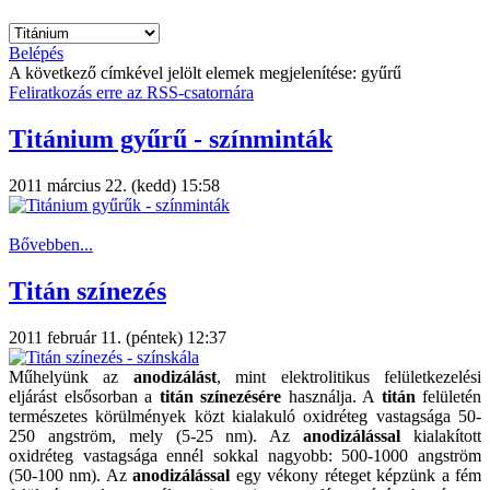
Belépés
A következő címkével jelölt elemek megjelenítése: gyűrű
Feliratkozás erre az RSS-csatornára
Titánium gyűrű - színminták
2011 március 22. (kedd) 15:58
Bővebben...
Titán színezés
2011 február 11. (péntek) 12:37
Műhelyünk az
anodizálást
, mint elektrolitikus felületkezelési
eljárást elsősorban a
titán
színezésére
használja. A
titán
felületén
természetes körülmények közt kialakuló oxidréteg vastagsága 50-
250 angström, mely (5-25 nm). Az
anodizálással
kialakított
oxidréteg vastagsága ennél sokkal nagyobb: 500-1000 angström
(50-100 nm). Az
anodizálással
egy vékony réteget képzünk a fém