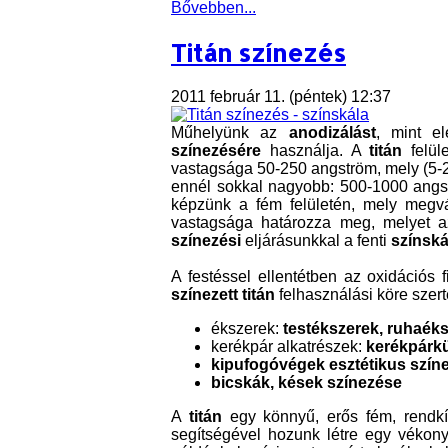
Bővebben...
Titán színezés
2011 február 11. (péntek) 12:37
Műhelyünk az
anodizálást
, mint el
színezésére
használja. A
titán
felül
vastagsága 50-250 angström, mely (5-
ennél sokkal nagyobb: 500-1000 angs
képzünk a fém felületén, mely megvál
vastagsága határozza meg, melyet 
színezési
eljárásunkkal a fenti
színská
A festéssel ellentétben az oxidációs f
színezett titán
felhasználási köre szer
ékszerek:
testékszerek, ruhaéks
kerékpár alkatrészek:
kerékpárkü
kipufogóvégek esztétikus szín
bicskák, kések színezése
A
titán
egy könnyű, erős fém, rendkív
segítségével hozunk létre egy vékon