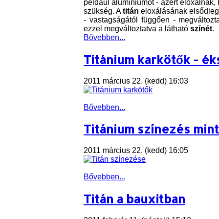
például alumíniumot - azért eloxálnak,
szükség. A
titán
eloxálásának elsődlege
- vastagságától függően - megváltozt
ezzel megváltoztatva a látható
színét
.
Bővebben...
Titánium karkötők - é
2011 március 22. (kedd) 16:03
Bővebben...
Titánium színezés min
2011 március 22. (kedd) 16:05
Bővebben...
Titán a bauxitban