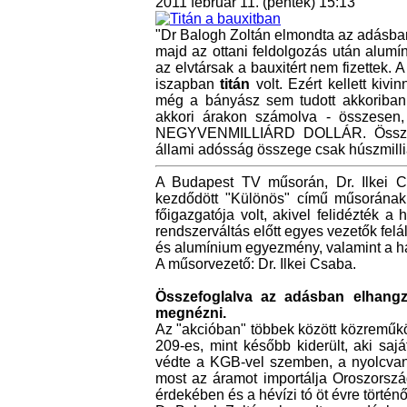
2011 február 11. (péntek) 15:13
"Dr Balogh Zoltán elmondta az adásban,
majd az ottani feldolgozás után alumí
az elvtársak a bauxitért nem fizettek. A
iszapban
titán
volt. Ezért kellett kiv
még a bányász sem tudott akkoriban! 
akkori árakon számolva - összesen,
NEGYVENMILLIÁRD DOLLÁR. Összeha
állami adósság összege csak húszmilliá
A Budapest TV műsorán, Dr. Ilkei C
kezdődött "Különös" című műsorának
főigazgatója volt, akivel felidézték a 
rendszerváltás előtt egyes vezetők felá
és alumínium egyezmény, valamint a ha
A műsorvezető: Dr. Ilkei Csaba.
Összefoglalva az adásban elhangz
megnézni.
Az "akcióban" többek között közreműkö
209-es, mint később kiderült, aki sa
védte a KGB-vel szemben, a nyolcvana
most az áramot importálja Oroszország
érdekében és a hévízi tó öt évre történ