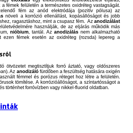
 a fémek felületén a természetes oxidréteg vastagságát.
elendő fém az anód elektródája (pozitív pólusa) az
ás
növeli a korrózió ellenállást, kopásállóságot és jobb
téshez, ragasztáshoz, mint a csupasz fém. Az
anodizálást
elületvédelmére használják, de az eljárás működik más
zium,
nióbium
, tantál. Az
anodizálás
nem alkalmazható
rt ezen fémek esetén az oxidréteg (rozsda) lepereg a
sról
ötvözetet megtisztítjuk forró áztató, vagy oldószeres
ban). Az
anodizáló
fürdőben a feszültség hatására oxigén
asznált fémmel és porózus réteget hoz létre a felületén.
usok tömítése. A korrózióállóságot, a színtartósságot a
és történhet forróvízben vagy nikkel-fluorid oldatban.
inták