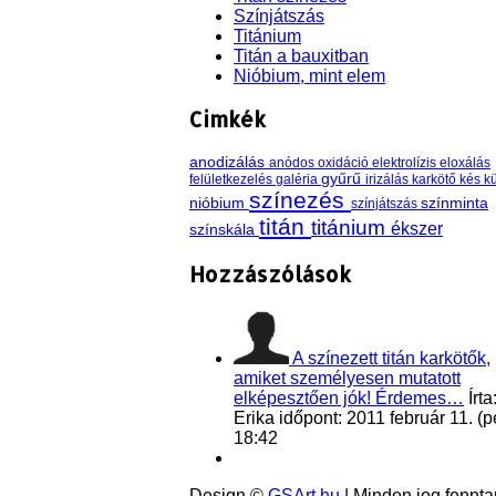
Színjátszás
Titánium
Titán a bauxitban
Nióbium, mint elem
Cimkék
anodizálás
anódos oxidáció
elektrolízis
eloxálás
gyűrű
felületkezelés
galéria
irizálás
karkötő
kés
kü
színezés
nióbium
színminta
színjátszás
titán
titánium
ékszer
színskála
Hozzászólások
A színezett titán karkötők,
amiket személyesen mutatott
elképesztően jók! Érdemes…
Írta
Erika
időpont: 2011 február 11. (p
18:42
Design ©
GSArt.hu
| Minden jog fenntar