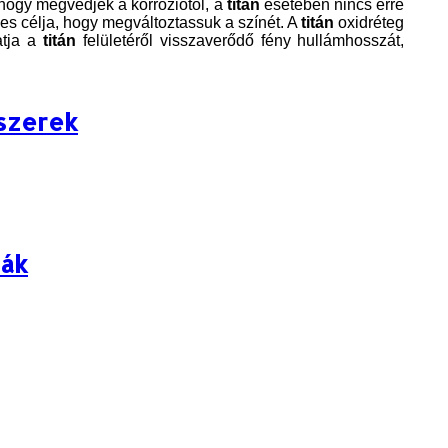
 hogy megvédjék a korróziótól, a
titán
esetében nincs erre
s célja, hogy megváltoztassuk a színét. A
titán
oxidréteg
atja a
titán
felületéről visszaverődő fény hullámhosszát,
kszerek
ták