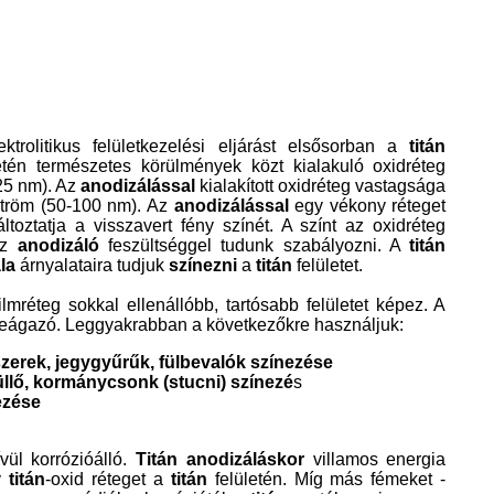
ektrolitikus felületkezelési eljárást elsősorban a
titán
etén természetes körülmények közt kialakuló oxidréteg
25 nm). Az
anodizálással
kialakított oxidréteg vastagsága
tröm (50-100 nm). Az
anodizálással
egy vékony réteget
toztatja a visszavert fény színét. A színt az oxidréteg
az
anodizáló
feszültséggel tudunk szabályozni. A
titán
la
árnyalataira tudjuk
színezni
a
titán
felületet.
ilmréteg sokkal ellenállóbb, tartósabb felületet képez. A
teágazó. Leggyakrabban a következőkre használjuk:
zerek, jegygyűrűk, fülbevalók színezése
llő, kormánycsonk (stucni) színezé
s
ezése
ül korrózióálló.
Titán anodizáláskor
villamos energia
y
titán
-oxid réteget a
titán
felületén. Míg más fémeket -