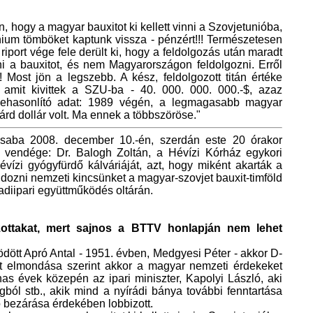
 hogy a magyar bauxitot ki kellett vinni a Szovjetunióba,
nium tömböket kaptunk vissza - pénzért!!! Természetesen
 riport vége fele derült ki, hogy a feldolgozás után maradt
inni a bauxitot, és nem Magyarországon feldolgozni. Erről
Most jön a legszebb. A kész, feldolgozott titán értéke
 amit kivittek a SZU-ba - 40. 000. 000. 000.-$, azaz
sonlító adat: 1989 végén, a legmagasabb magyar
rd dollár volt. Ma ennek a többszöröse."
saba 2008. december 10.-én, szerdán este 20 órakor
 vendége: Dr. Balogh Zoltán, a Hévízi Kórház egykori
hévízi gyógyfürdő kálváriáját, azt, hogy miként akarták a
ldozni nemzeti kincsünket a magyar-szovjet bauxit-timföld
diipari együttműködés oltárán.
ottakat, mert sajnos a BTTV honlapján nem lehet
dött Apró Antal - 1951. évben, Medgyesi Péter - akkor D-
ját elmondása szerint akkor a magyar nemzeti érdekeket
s évek közepén az ipari miniszter, Kapolyi László, aki
ból stb., akik mind a nyírádi bánya további fenntartása
ő bezárása érdekében lobbizott.