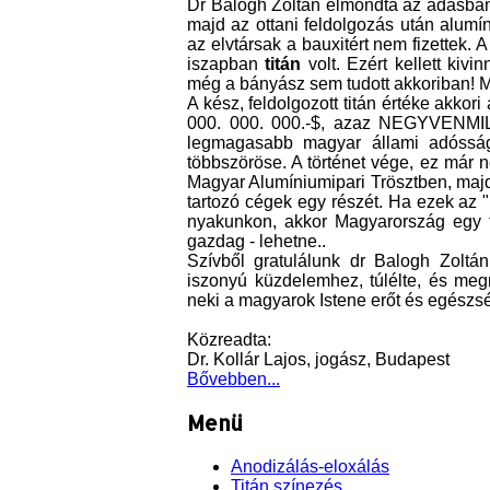
Dr Balogh Zoltán elmondta az adásban, 
majd az ottani feldolgozás után alumí
az elvtársak a bauxitért nem fizettek. A
iszapban
titán
volt. Ezért kellett kiv
még a bányász sem tudott akkoriban! M
A kész, feldolgozott titán értéke akkor
000. 000. 000.-$, azaz NEGYVENMI
legmagasabb magyar állami adósság
többszöröse. A történet vége, ez már 
Magyar Alumíniumipari Trösztben, majd
tartozó cégek egy részét. Ha ezek az 
nyakunkon, akkor Magyarország egy te
gazdag - lehetne..
Szívből gratulálunk dr Balogh Zoltán
iszonyú küzdelemhez, túlélte, és meg
neki a magyarok Istene erőt és egészs
Közreadta:
Dr. Kollár Lajos, jogász, Budapest
Bővebben...
Menü
Anodizálás-eloxálás
Titán színezés