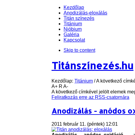
Kezdőlap
Anodizálás-eloxálás
Titán színezés
Titánium
Nióbium
Galéria
Kapcsolat
Skip to content
Titánszínezés.hu
Kezdőlap:
Titánium
/
A következő címkév
A+
R
A-
A következő címkével jelölt elemek megj
Feliratkozás erre az RSS-csatornára
Anodizálás - anódos o
2011 február 11. (péntek) 12:01
Anodizálás
-
anódos oxidáció
- , 