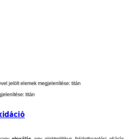
el jelölt elemek megjelenítése: titán
elenítése: titán
xidáció
vagy
eloxálás
egy elektrolitikus felületkezelési eljárás,