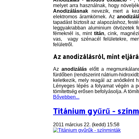
melyet arra használnak, hogy növeljék
Anodizálásnak
nevezik, mert a kez
elektromos áramkörnek. Az
anodizál
tapadást biztosít az alapozáshoz, fes
leggyakrabban aluminium ötvözetek f
fémeknél is, mint
titán
, cink, magné
vas, vagy szénacél felületekre, me
felületről.
Az anodizálásról, mint eljárá
Az
anodizálás
előtt a megmunkálandó 
fürdőben (rendszerint nátrium-hidroxid
keletkezik, mely reagál az anódként h
Lényeges lépés a folyamat végén a pór
tömítettség erősen befolyásolja. A tömít
Bővebben...
Titánium gyűrű - színm
2011 március 22. (kedd) 15:58